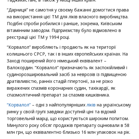
“Дарниця” не самотня у своєму бажанні домогтися права
на використання цієї ТМ для ліків власного виробництва.
Подібні спроби робилися і раніше, зокрема, Київським
вітамінним заводом. Підприємству було відмовлено в
реєстрації цієї ТМ у 1994 році.
“Корвалол” виробляють і продають як на території
колишнього СРСР, так і в інших європейських країнах. На
Заході поширений його німецький еквівалент –
Валокордин. “Корвалол” призначають як заспокійливий і
судинорозширювальний засіб за неврозів із підвищеною
дратівливістю, ранніх стадій гіпертонії, за не різко
виражених спазмів коронарних судин, тахікардії, як
спазмолітичний препарат за спазмів кишківника.
“Корвалол”
– одні з найпопулярніших
ліків
на українському
ринку у своїй групі завдяки доступній ціні та відомій
торговельній марці, що користуються широким попитом.
Минулого року обсяг продажів препарату оцінювали в 58
млн грн, що еквівалентно близько 16 млн упаковок на рік.