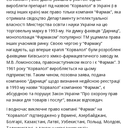
виробляти препарат під назвою “Корвалол” в Україні (і в
низці інших країн) має право тільки компанія “Фармак”, яка
отримала свідоцтво Департаменту інтелектуальної
власності Міністерства освіти і науки України на цю
торговельну марку в 1993-му. На думку фахівців “Дарниці”,
монополізація “Фармаком” популярної ТМ ущемила права
інших учасників ринку. Своєю чергою у “Фармаку”
нагадують, що вперше краплі “Корвалол” були розроблені
фахівцями Київського хіміко-фармацевтичного заводу ім.
М.В. Ломоносова, правонаступником якого і є “Фармак”. З
1961 року “Корвалол” виробляється на цьому
підприємстві. Таким чином, позовна заява, подана
компанією “Дарниця” щодо визнання недійсною реєстрації
в 1993-му назви “Корвалол” компанією “Фармак”, є
абсурдною та порушує Закон України “Про охорону прав
на знаки для товарів і послуг”, вважає відповідач.
І водночас виключне право компанії “Фармак” на
“Корвалол” підтверджено у Вірменії, Азербайджані,
Болгарії, Казахстані, Латвії, Узбекистані, Польщі, Молдові,
Таджикистані, а також у низці інших країн.