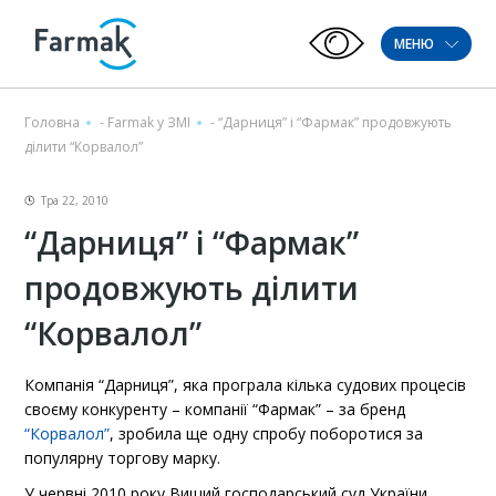
МЕНЮ
Головна
-
Farmak у ЗМІ
-
“Дарниця” і “Фармак” продовжують
ділити “Корвалол”
Тра 22, 2010
“Дарниця” і “Фармак”
продовжують ділити
“Корвалол”
Компанія “Дарниця”, яка програла кілька судових процесів
своєму конкуренту – компанії “Фармак” – за бренд
“Корвалол”
, зробила ще одну спробу поборотися за
популярну торгову марку.
У червні 2010 року Вищий господарський суд України