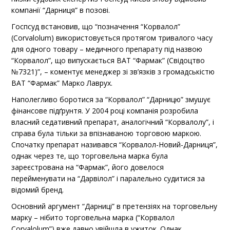
компанії “Дарниця” в позові.
Госпсуд встановив, що “позначення “Корвалол”
(Corvalolum) використовується протягом тривалого часу
для одного товару – медичного препарату під назвою
“Корвалол”, що випускається ВАТ “Фармак” (Свідоцтво
№7321)”, – коментує менеджер зі зв’язків з громадськістю
ВАТ “Фармак” Марко Лаврух.
Наполегливо боротися за “Корвалол” “Дарницю” змушує
фінансове підґрунтя. У 2004 році компанія розробила
власний седативний препарат, аналогічний “Корвалолу”, і
справа була тільки за впізнаваною торговою маркою.
Спочатку препарат називався “Корвалол-Новий-Дарниця”,
однак через те, що торговельна марка була
зареєстрована на “Фармак”, його довелося
перейменувати на “Дарвілол” і паралельно судитися за
відомий бренд.
Основний аргумент “Дарниці” в претензіях на торговельну
марку – нібито торговельна марка (“Корвалол
Corvalolum”) вже давно увійшла в ужиток. Однак