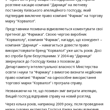
розгляне касацію компанії “Дарниця” на лютневу
постанову Київського апеляційного госпсуду, який
підтвердив виключне право компанії “Фармак” на торгову
марку “Корвалол”.
Представники позивача відмовляються коментувати свої
претензії до “Фармака”. Своєю чергою виробник
“Корвалолу”, компанія “Фармак”, нагадує, що конкурент –
компанія “Дарниця” – намагається довести право
використовувати бренд “Корвалол” уже шість років. Досі
всі спроби були безуспішними. У 2004-му “Дарниця”
звернулася до Госпсуду Києва з позовом до
Департаменту інтелектуальної власності Міністерства
освіти і науки та “Фармаку” з вимогою визнати недійсним
право компанії “Фармак” на одноосібне використання
торгової марки “Корвалол” і програла справу.
Незважаючи на те, що позивач зміг виграти апеляцію,
Вищий госпсуд відправив справу на новий розгляд.
Через кілька років, наприкінці 2009 року, після проведення
низки судових експертиз Госпсуд Києва знову відмовив