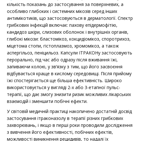
кількість показань до застосування за поверхневих, а
особливо глибоких і системних мікозів серед інших
антимікотиків, що застосовуються в дерматології. Спектр
грибкових інфекцій включає: пахову епідермофітію,
кандидоз шкіри, слизових оболонок і внутрішніх органів,
глибокі мікози: бластомікоз, кокцидіомікоз, споротрихоз,
міцетома стопи, гістоплазмоз, хромомікоз, а також
аспергільоз, пеніцильоз. Капсули ІТРАКОНу застосовують
перорально, під час або одразу після вживання їжі,
запиваючи колою, у зв’язку з тим, що його засвоєння
відбувається краще в кислому середовищі. Після прийому
їжі спостерігається ще більша ефективність. Широко
використовується у вигляді 2-х або 3-етапної пульс-
терапії, що дає змогу знизити ризик можливих лікарських
взаємодій і зменшити побічні ефекти.
У світовій медичній практиці накопичено достатній досвід
застосування ітраконазолу в терапії різних грибкових
захворювань, і якщо в перші роки проводили дослідження
з вивчення його ефективності, побічних ефектів,
можливості виникнення рецидивів, то надалі їх