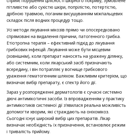
сприяє порушення цілісності шкірного покриву, зумовлене
пітливістю або сухістю шкіри, попрілістю, потертістю,
дрібною травмою, поганим висушуванням міжпальцевих
складок після водних процедур тощо.
Усі методи лікування мікозів прямо чи опосередковано
спрямовані на видалення причини, патогенного грибка.
Етіотропна терапія – ефективний підхід до лікування
грибкових інфекцій. Лікування може бути місцевим
(зовнішнім), коли препарат наносять на уражену ділянку,
або системним, коли лікарський засіб призначають
всередину, і він потрапляє у вогнище грибкового
ураження гематогенним шляхом. Важливим критерієм, що
визначає вибір препарату, є спектр його дії.
Зараз у розпорядженні дерматологів є сучасні системно
діючі антимікотичні засоби. Із впровадженням у практику
антимікотиків системної дії з’явилася реальна можливість
допомогти хворим, які страждають на оніхомікоз.
Сьогодні існує широкий вибір цих препаратів. Лікар
визначає необхідність їх призначення, встановлює режим
і тривалість прийому.