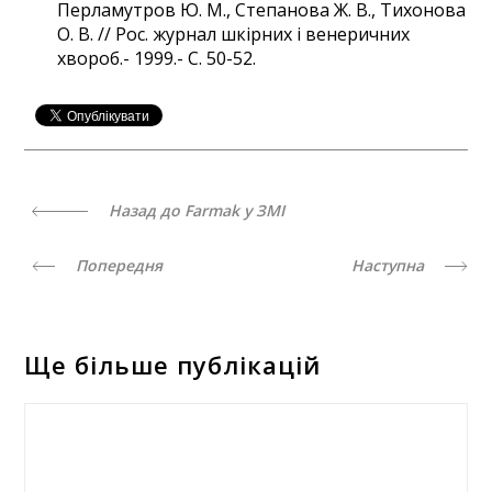
Перламутров Ю. М., Степанова Ж. В., Тихонова
О. В. // Рос. журнал шкірних і венеричних
хвороб.- 1999.- С. 50-52.
Назад до Farmak у ЗМІ
Попередня
Наступна
Ще більше публікацій