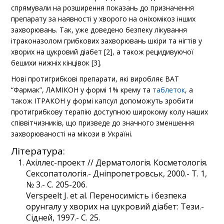
спрямували на розширення показань до призначення
препарату за наявності у хворого на оніхомікоз інших
захворювань. Так, уже доведено безпеку лікування
ітраконазолом грибкових захворювань шкіри та нігтів у
хворих на цукровий діабет [2], а також рецидивуючої
бешихи нижніх кінцівок [3].
Нові протигрибкові препарати, які виробляє ВАТ
“Фармак”, ЛАМІКОН у формі 1% крему та
таблеток
, а
також ІТРАКОН у формі капсул допоможуть зробити
протигрибкову терапію доступною широкому колу наших
співвітчизників, що призведе до значного зменшення
захворюваності на мікози в Україні.
Література:
Ахіллес-проект // Дерматологія. Косметологія.
Сексопатологія.- Дніпропетровськ, 2000.- Т. 1,
№ 3.- С. 205-206.
Verspeelt J. et al. Переносимість і безпека
орунгалу у хворих на цукровий діабет: Тези.-
Сідней, 1997.- С. 25.