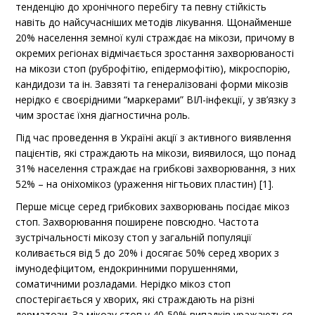
тенденцію до хронічного перебігу та певну стійкість
навіть до найсучасніших методів лікування. Щонайменше
20% населення земної кулі страждає на мікози, причому в
окремих регіонах відмічається зростання захворюваності
на мікози стоп (руброфітію, епідермофітію), мікроспорію,
кандидози та ін. Завзяті та генералізовані форми мікозів
нерідко є своєрідними “маркерами” ВІЛ-інфекції, у зв’язку з
чим зростає їхня діагностична роль.
Під час проведення в Україні акції з активного виявлення
пацієнтів, які страждають на мікози, виявилося, що понад
31% населення страждає на грибкові захворювання, з них
52% – на оніхомікоз (ураження нігтьових пластин) [1].
Перше місце серед грибкових захворювань посідає мікоз
стоп. Захворювання поширене повсюдно. Частота
зустрічальності мікозу стоп у загальній популяції
коливається від 5 до 20% і досягає 50% серед хворих з
імунодефіцитом, ендокринними порушеннями,
соматичними розладами. Нерідко мікоз стоп
спостерігається у хворих, які страждають на різні
дерматози. За мікозу стоп у 40-50% випадків уражаються