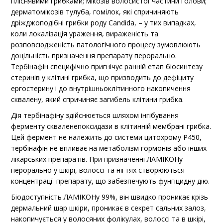
пліснявими грибками; мікозів волосистої частини голови;
дерматомікозів тулуба, гомілок, які спричиняють
дріжджоподібні грибки роду Candida, – у тих випадках,
коли локалізація ураження, вираженість та
розповсюдженість патологічного процесу зумовлюють
доцільність призначення препарату перорально.
Тербінафін специфічно пригнічує ранній етап біосинтезу
стеринів у клітині грибка, що призводить до дефіциту
ергостерину і до внутрішньоклітинного накопичення
сквалену, який спричиняє загибель клітини грибка.
Дія тербінафіну здійснюється шляхом інгібування
ферменту скваленепоксидази в клітинній мембрані грибка.
Цей фермент не належить до системи цитохрому Р450,
тербінафін не впливає на метаболізм гормонів або інших
лікарських препаратів. При призначенні ЛАМІКОНу
перорально у шкірі, волоссі та нігтях створюються
концентрації препарату, що забезпечують фунгіцидну дію.
Біодоступність ЛАМІКОНу 99%, він швидко проникає крізь
дермальний шар шкіри, проникає в секрет сальних залоз,
накопичується у волосяних фолікулах, волоссі та в шкірі,