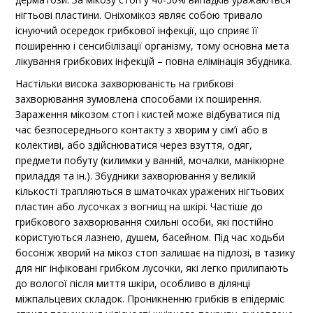
нігтьові пластини. Оніхомікоз являє собою тривало
існуючий осередок грибкової інфекції, що сприяє її
поширенню і сенсибілізації організму, тому основна мета
лікування грибкових інфекцій – повна елімінація збудника.
Настільки висока захворюваність на грибкові
захворювання зумовлена способами їх поширення.
Зараження мікозом стоп і кистей може відбуватися під
час безпосереднього контакту з хворим у сім’ї або в
колективі, або здійснюватися через взуття, одяг,
предмети побуту (килимки у ванній, мочалки, манікюрне
приладдя та ін.). Збудники захворювання у великій
кількості трапляються в шматочках уражених нігтьових
пластин або лусочках з вогнищ на шкірі. Частіше до
грибкового захворювання схильні особи, які постійно
користуються лазнею, душем, басейном. Під час ходьби
босоніж хворий на мікоз стоп залишає на підлозі, в тазику
для ніг інфіковані грибком лусочки, які легко прилипають
до вологої після миття шкіри, особливо в ділянці
міжпальцевих складок. Проникненню грибків в епідерміс