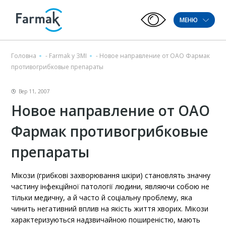
МЕНЮ
Головна
-
Farmak у ЗМІ
-
Новое направление от ОАО Фармак
противогрибковые препараты
Вер 11, 2007
Новое направление от ОАО
Фармак противогрибковые
препараты
Мікози (грибкові захворювання шкіри) становлять значну
частину інфекційної патології людини, являючи собою не
тільки медичну, а й часто й соціальну проблему, яка
чинить негативний вплив на якість життя хворих. Мікози
характеризуються надзвичайною поширеністю, мають