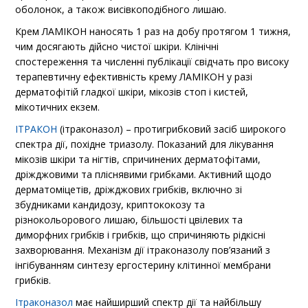
оболонок, а також висівкоподібного лишаю.
Крем ЛАМІКОН наносять 1 раз на добу протягом 1 тижня,
чим досягають дійсно чистої шкіри. Клінічні
спостереження та численні публікації свідчать про високу
терапевтичну ефективність крему ЛАМІКОН у разі
дерматофітій гладкої шкіри, мікозів стоп і кистей,
мікотичних екзем.
ІТРАКОН
(ітраконазол) – протигрибковий засіб широкого
спектра дії, похідне триазолу. Показаний для лікування
мікозів шкіри та нігтів, спричинених дерматофітами,
дріжджовими та пліснявими грибками. Активний щодо
дерматоміцетів, дріжджових грибків, включно зі
збудниками кандидозу, криптококозу та
різнокольорового лишаю, більшості цвілевих та
диморфних грибків і грибків, що спричиняють рідкісні
захворювання. Механізм дії ітраконазолу пов’язаний з
інгібуванням синтезу ергостерину клітинної мембрани
грибків.
Ітраконазол
має найширший спектр дії та найбільшу