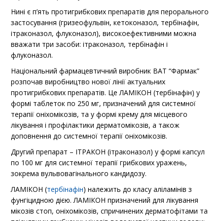
Нині є п’ять протигрибкових препаратів для перорального
застосування (гризеофульвін, кетоконазол, тербінафін,
ітраконазол, флуконазол), високоефективними можна
вважати три засоби: ітраконазол, тербінафін і
флуконазол.
Національний фармацевтичний виробник ВАТ “Фармак”
розпочав виробництво нової лінії актуальних
протигрибкових препаратів. Це ЛАМІКОН (тербінафін) у
формі таблеток по 250 мг, призначений для системної
терапії оніхомікозів, та у формі крему для місцевого
лікування і профілактики дерматомікозів, а також
доповнення до системної терапії оніхомікозів.
Другий препарат – ІТРАКОН (ітраконазол) у формі капсул
по 100 мг для системної терапії грибкових уражень,
зокрема вульвовагінального кандидозу.
ЛАМІКОН (
тербінафін
) належить до класу аліламінів з
фунгіцидною дією. ЛАМІКОН призначений для лікування
мікозів стоп, оніхомікозів, спричинених дерматофітами та