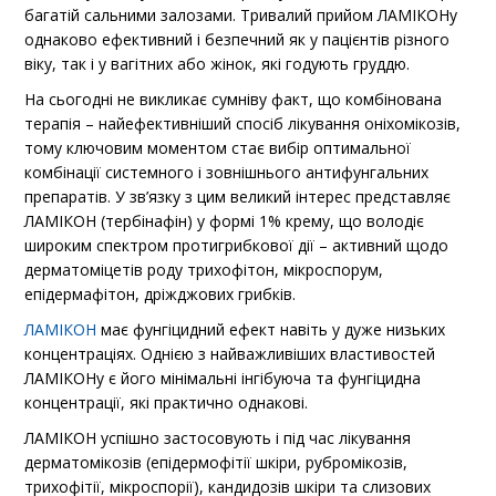
багатій сальними залозами. Тривалий прийом ЛАМІКОНу
однаково ефективний і безпечний як у пацієнтів різного
віку, так і у вагітних або жінок, які годують груддю.
На сьогодні не викликає сумніву факт, що комбінована
терапія – найефективніший спосіб лікування оніхомікозів,
тому ключовим моментом стає вибір оптимальної
комбінації системного і зовнішнього антифунгальних
препаратів. У зв’язку з цим великий інтерес представляє
ЛАМІКОН (тербінафін) у формі 1% крему, що володіє
широким спектром протигрибкової дії – активний щодо
дерматоміцетів роду трихофітон, мікроспорум,
епідермафітон, дріжджових грибків.
ЛАМІКОН
має фунгіцидний ефект навіть у дуже низьких
концентраціях. Однією з найважливіших властивостей
ЛАМІКОНу є його мінімальні інгібуюча та фунгіцидна
концентрації, які практично однакові.
ЛАМІКОН успішно застосовують і під час лікування
дерматомікозів (епідермофітії шкіри, рубромікозів,
трихофітії, мікроспорії), кандидозів шкіри та слизових