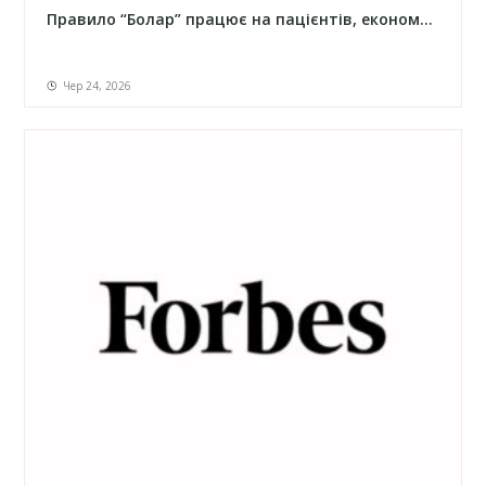
Правило “Болар” працює на пацієнтів, економ...
Чер 24, 2026