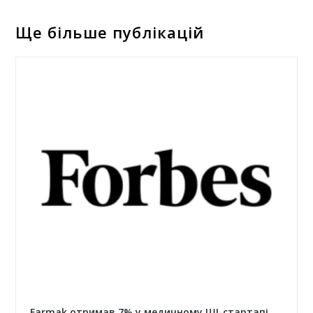
Ще більше публікацій
Farmak отримав 7% у медичному ШІ-стартапі