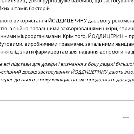
ьних явищ. Для хірургів дуже важливо, що застосуванн
йких штамів бактерій.
ішного використання ЙОДДИЦЕРИНУ дає змогу рекоменд
єнтів із гнійно-запальними захворюваннями шкіри, спр
нними мікроорганізмами. Крім того, ЙОДДИЦЕРИН – пр
обутовими, виробничими травмами, запальними явищами в
ання слід знати фармацевтам для надання допомоги на д
і підстави для довіри і визнання з боку дедалі більшої к
а успішний досвід застосування ЙОДДИЦЕРИНУ дають змо
терес до нього з боку клініцистів, які продовжать дослі