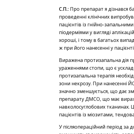
С.П.:
Про препарат я дізнався ба
проведенні клінічних випробув
пацієнтів із гнійно-запальни
піодерміями у вигляді аплікац
хороші, і тому в багатьох вип
ж при його нанесенні у пацієнтів
Виражена протизапальна дія пр
ураженнями стопи, що є усклад
протизапальна терапія необхід
зони некрозу. При нанесенні 
значно зменшується, що дає змо
препарату ДМСО, що має вираже
навколосуглобових тканинах. 
пацієнтів із міозитами, тендов
У післяопераційний період за