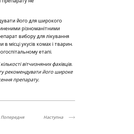
я препарату не
увати його для широкого
ичиненими різноманітними
епарат вибору для лікування
 місці укусів комах і тварин.
огоспітальному етапі.
ількості вітчизняних фахівців.
гу рекомендувати його широке
дження препарату.
Попередня
Наступна