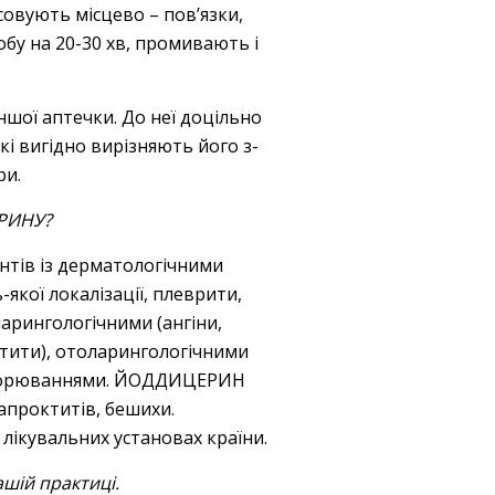
вують місцево – пов’язки,
бу на 20-30 хв, промивають і
ншої аптечки. До неї доцільно
 вигідно вирізняють його з-
ри.
ЕРИНУ?
тів із дерматологічними
-якої локалізації, плеврити,
ларингологічними (ангіни,
остити), отоларингологічними
 захворюваннями. ЙОДДИЦЕРИН
рапроктитів, бешихи.
ікувальних установах країни.
шій практиці.