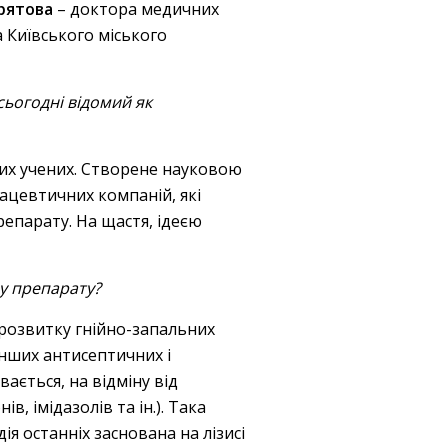
рятова
– доктора медичних
а Київського міського
сьогодні відомий як
них учених. Створене науковою
ацевтичних компаній, які
репарату. На щастя, ідеєю
у препарату?
 розвитку гнійно-запальних
інших антисептичних і
ається, на відміну від
в, імідазолів та ін.). Така
я останніх заснована на лізисі