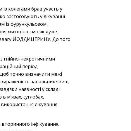
м із колегами брав участь у
ко застосовують у лікуванні
м із фурункульозом,
ання ми оцінюємо як дуже
перевагу ЙОДДИЦЕРИНУ. До того
із гнійно-некротичними
ераційний період
, щоб точно визначити межі
 вираженість запальних явищ
авдяки наявності у складі
 м’язах, суглобах,
 використання лікування
вторинного інфікування,