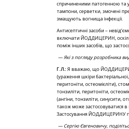
спричиненими патогенною та 
тампони, серветки, змочені пр
змащують вогнища інфекції.
Антисептичні засоби – невід’єм
включати ЙОДДИЦЕРИН, оскільк
поміж інших засобів, що засто
— Які з погляду розробника в
Г.Л.:
Я вважаю, що ЙОДДИЦЕРИН 
(ураження шкіри бактеріальної, 
перитоніти, остеомієліти), сто
тонзиліти, перитоніти, остеомі
(ангіни, тонзиліти, синусити,
також може застосовуватися в пе
Застосування ЙОДДИЦЕРИНУ при
— Сергію Євгеновичу, поділіть