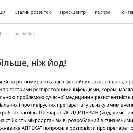
ція
Сталий розвиток
Прес-центр
Кар’єра
Конта
– більше, ніж йод!
льше, ніж йод!
людей на рік помирають від інфекційних захворювань, пр
 та гострими респіраторними інфекціями, кором, маляр
 Актуальною проблемою сучасної медицини є резистентніст
альних і противірусних препаратів, у зв’язку з чим вче
кробних засобів. Препарат ЙОДДИЦЕРИН (йод, диметил с
на стійкість мікроорганізмів, розроблений вітчизняними
жневика АПТЕКА” попросила розповісти про препарат о