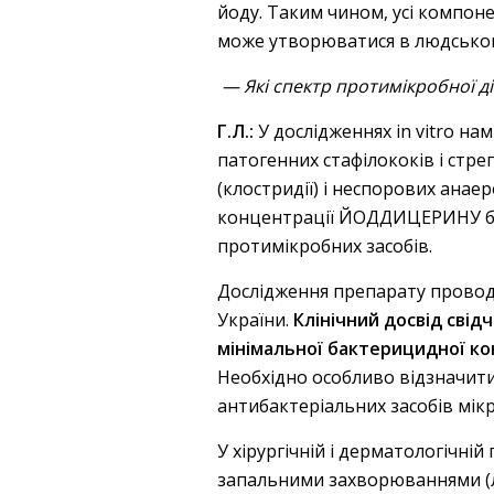
йоду. Таким чином, усі компон
може утворюватися в людському
— Які спектр протимікробної 
Г.Л.:
У дослідженнях in vitro н
патогенних стафілококів і стре
(клостридії) і неспорових анае
концентрації ЙОДДИЦЕРИНУ бу
протимікробних засобів.
Дослідження препарату проводил
України.
Клінічний досвід сві
мінімальної бактерицидної ко
Необхідно особливо відзначит
антибактеріальних засобів мікр
У хірургічній і дерматологічні
запальними захворюваннями (ло