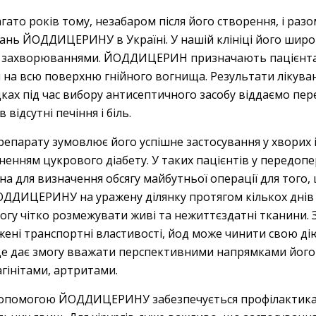
гато років тому, незабаром після його створення, і разо
ань ЙОДДИЦЕРИНУ в Україні. У нашій клініці його широ
ми захворюваннями. ЙОДДИЦЕРИН призначають пацієнта
ій на всю поверхню гнійного вогнища. Результати лікув
адках під час вибору антисептичного засобу віддаємо 
 відсутні печіння і біль.
епарату зумовлює його успішне застосування у хворих 
ненням цукрового діабету. У таких пацієнтів у передоп
на для визначення обсягу майбутньої операції для того
ЙОДДИЦЕРИНУ на уражену ділянку протягом кількох днів
гу чітко розмежувати живі та нежиттєздатні тканини. З
ні транспортні властивості, йод може чинити свою дію в
Це дає змогу вважати перспективними напрямками його
агінітами, артритами.
 допомогою ЙОДДИЦЕРИНУ забезпечується профілактика 