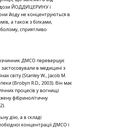
ід дози ЙОДДИЦЕРИНУ і
іони йоду не концентруються в
ів, а також з білками,
аболізму, сприятливо
 розчинник ДМСО перевершує
о застосовували в медицині з
ах світу (Stanley W., Jacob M.
ки (Brobyn R.D., 2003). Він має
лічних процесів у вогнищі
ажену фібринолітичну
2).
ну дію, а в складі
обхідної концентрації ДМСО і