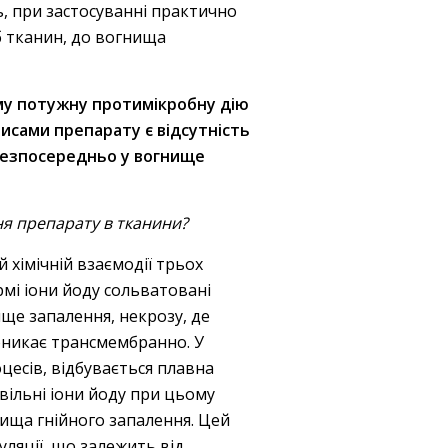
ь, при застосуванні практично
б тканин, до вогнища
му потужну протимікробну дію
исами препарату є відсутність
 безпосередньо у вогнище
я препарату в тканини?
хімічній взаємодії трьох
ормі іони йоду сольватовані
ще запалення, некрозу, де
оникає трансмембранно. У
цесів, відбувається плавна
вільні іони йоду при цьому
ища гнійного запалення. Цей
уляції, що залежить від