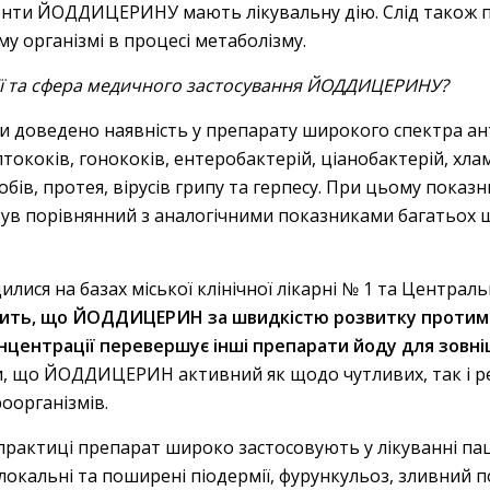
енти ЙОДДИЦЕРИНУ мають лікувальну дію. Слід також пі
 організмі в процесі метаболізму.
дії та сфера медичного застосування ЙОДДИЦЕРИНУ?
ами доведено наявність у препарату широкого спектра ан
птококів, гонококів, ентеробактерій, ціанобактерій, хла
робів, протея, вірусів грипу та герпесу. При цьому пока
в порівнянний з аналогічними показниками багатьох 
ися на базах міської клінічної лікарні № 1 та Централ
дчить, що ЙОДДИЦЕРИН за швидкістю розвитку протимі
нцентрації перевершує інші препарати йоду для зовні
и, що ЙОДДИЦЕРИН активний як щодо чутливих, так і р
оорганізмів.
й практиці препарат широко застосовують у лікуванні паці
кальні та поширені піодермії, фурункульоз, зливний по