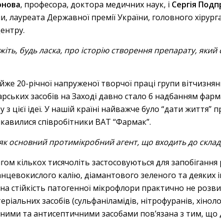
онова
, професора, доктора медичних наук, і
Сергія Подп
ни, лауреата Державної премії України, головного хірург
центру.
ть, будь ласка, про історію створення препарату, який 
йже 20-річної напруженої творчої праці групи вітчизня
рських засобів на Заході давно стало б надбанням фарм
з цієї ідеї. У нашій країні найважче було “дати життя” п
авилися співробітники ВАТ “Фармак”.
к основний протимікробний агент, що входить до склад
ягом кількох тисячоліть застосовуються для запобігання
анцевокислого калію, діамантового зеленого та деяких 
на стійкість патогенної мікрофлори практично не розвив
ріальних засобів (сульфаніламідів, нітрофуранів, хінолоні
ними та антисептичними засобами пов’язана з тим, що ді