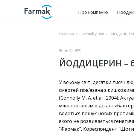
Про компанію
Продук
Головна
-
Farmak у ЗМІ
-
ЙОДДИЦЕРИН 
Тра 23, 2005
ЙОДДИЦЕРИН – бі
У всьому світі десятки тисяч 
смертей пов’язана з кишковими
(Connolly M. A. et al., 2004).
мікроорганізмів до антибактері
ведеться пошук нових протимі
якого не розвивається генетич
“Фармак”. Кореспондент “Щоти