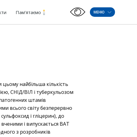
кти
Пам’ятаємо
МЕНЮ
и цьому найбільша кількість
ією, СНІД/ВІЛ і туберкульозом
ь патогенних штамів
ними всього світу безперервно
ульфоксид і гліцерин), до
 вченими і випускається ВАТ
дного з розробників