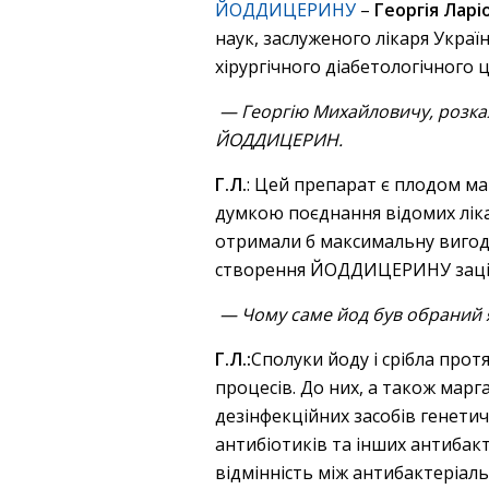
ЙОДДИЦЕРИНУ
–
Георгія Ларі
наук, заслуженого лікаря Украї
хірургічного діабетологічного 
— Георгію Михайловичу, розкажі
ЙОДДИЦЕРИН.
Г.Л.
: Цей препарат є плодом ма
думкою поєднання відомих ліка
отримали б максимальну вигоду 
створення ЙОДДИЦЕРИНУ зацік
— Чому саме йод був обраний я
Г.Л.:
Сполуки йоду і срібла прот
процесів. До них, а також марг
дезінфекційних засобів генетич
антибіотиків та інших антибакте
відмінність між антибактеріаль