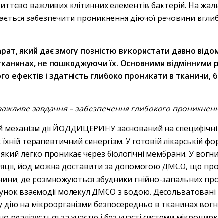
 життєво важливих клітинних елементів бактерій. На жал
дається забезпечити проникнення діючої речовини вгли
т, який дає змогу повністю використати давно відо
канинах, не пошкоджуючи їх. Основними відмінними р
о ефектів і здатність глибоко проникати в тканини,
ажливе завдання – забезпечення глибокого проникненн
механізм дії ЙОДДИЦЕРИНУ заснований на специфічній 
є їхній терапевтичний синергізм. У готовій лікарській ф
кий легко проникає через біологічні мембрани. У вогни
яції, йод можна доставити за допомогою ДМСО, що пр
нини, де розмножуються збудники гнійно-запальних про
ахунок взаємодії молекул ДМСО з водою. Десольватовані 
 дію на мікроорганізми безпосередньо в тканинах вогн
 реалізується за участю і без участі системи мікроцирк