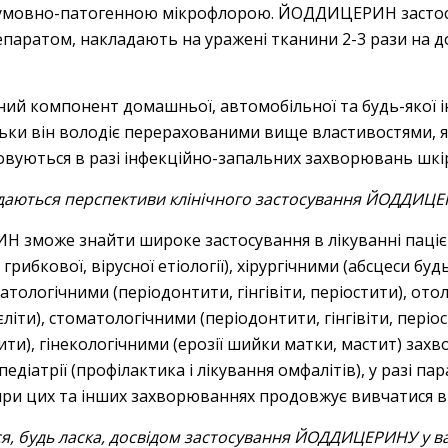
умовно-патогенною мікрофлорою. ЙОДДИЦЕРИН застосо
епаратом, накладають на уражені тканини 2-3 рази на до
ний компонент домашньої, автомобільної та будь-якої і
и він володіє перерахованими вище властивостями, які
совуються в разі інфекційно-запальних захворювань шкі
идаються перспективи клінічного застосування ЙОДДИЦ
зможе знайти широке застосування в лікуванні пацієн
грибкової, вірусної етіології), хірургічними (абсцеси будь
матологічними (періодонтити, гінгівіти, періостити), ото
єліти), стоматологічними (періодонтити, гінгівіти, пері
 отити), гінекологічними (ерозії шийки матки, мастит)
діатрії (профілактика і лікування омфалітів), у разі па
 цих та інших захворюваннях продовжує вивчатися в л
ся, будь ласка, досвідом застосування ЙОДДИЦЕРИНУ у ва