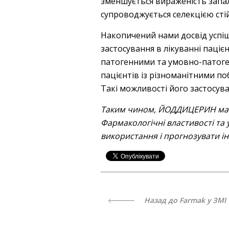
зменшується вираженість запал
супроводжується селекцією сті
Накопичений нами досвід усп
застосування в лікуванні паці
патогенними та умовно-патоге
пацієнтів із різноманітними п
Такі можливості його застосув
Таким чином, ЙОДДИЦЕРИН має вс
Фармакологічні властивості т
використання і прогнозувати ін
Назад до Farmak у ЗМІ