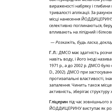
вираженості набряку і глибин
тривалості аплікації. За раху
місці нанесення ЙОДДИЦЕРИНУ. 
селективно поглинаються, беру
впливають на ліпідний і білков
— Розкажіть, будь ласка, докла
Г.Л.:
ДМСО має здатність розчин
навіть воду, і його іноді нази
1971 р., а до 2002 р. ДМСО було
D., 2002). ДМСО при застосуван
протизапальні властивості, іна
запалення. Чинить також місце
активність, зберігає структуру ж
Гліцерин
під час зовнішнього 
ЙОДДИЦЕРИНУ виступає як розр