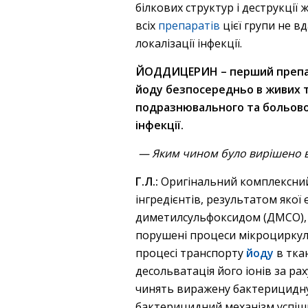
білкових структур і деструкції
всіх
препаратів
цієї групи не в
локалізації інфекції.
ЙОДДИЦЕРИН – перший препара
йоду безпосередньо в живих т
подразнювального та больовог
інфекції.
— Яким чином було вирішено в
Г.Л.:
Оригінальний комплексний 
інгредієнтів, результатом якої 
диметилсульфоксидом (ДМСО), я
порушені процеси мікроциркул
процесі транспорту
йоду
в тка
десольватація його іонів за р
чинять виражену бактерицидну
бактерицидний механізм успішно