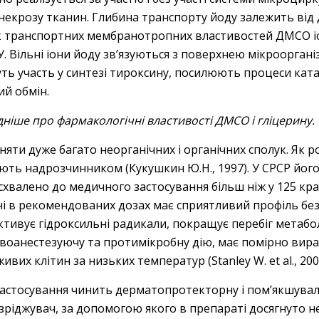
и некрозу тканин. Глибина транспорту йоду залежить в
нок транспортних мембранотропних властивостей ДМСО 
Вільні іони йоду зв’язуються з поверхнею мікроорганізм
ть участь у синтезі тироксину, посилюють процеси кат
ий обмін.
дніше про фармакологічні властивості ДМСО і гліцерину.
яти дуже багато неорганічних і органічних сполук. Як
вають надрозчинником (Кукушкин Ю.Н., 1997). У СРСР йог
 схвалено до медичного застосування більш ніж у 125 країн
ні в рекомендованих дозах має сприятливий профіль безпе
ктивує гідроксильні радикали, покращує перебіг метабо
воанестезуючу та протимікробну дію, має помірно вир
ивих клітин за низьких температур (Stanley W. et al., 200
застосування чинить дерматопротекторну і пом’якшуваль
іджувач, за допомогою якого в препараті досягнуто не