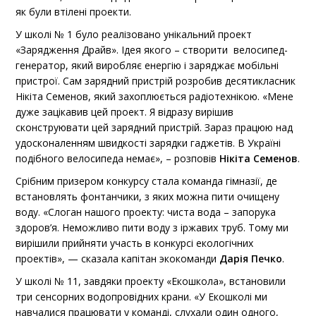
як були втілені проекти.
У школі № 1 було реалізовано унікальний проект
«Зарядження Драйв». Ідея якого – створити велосипед-
генератор, який виробляє енергію і заряджає мобільні
пристрої. Сам зарядний пристрій розробив десятикласник
Нікіта Семенов, який захоплюється радіотехнікою. «Мене
дуже зацікавив цей проект. Я відразу вирішив
сконструювати цей зарядний пристрій. Зараз працюю над
удосконаленням швидкості зарядки гаджетів. В Україні
подібного велосипеда немає», – розповів
Нікіта Семенов
.
Срібним призером конкурсу стала команда гімназії, де
встановлять фонтанчики, з яких можна пити очищену
воду. «Слоган нашого проекту: чиста вода – запорука
здоров’я. Неможливо пити воду з іржавих труб. Тому ми
вирішили прийняти участь в конкурсі екологічних
проектів», — сказала капітан экокоманди
Дарія Печко
.
У школі № 11, завдяки проекту «Екошкола», встановили
три сенсорних водопровідних крани. «У Екошколі ми
навчалися працювати у команді, слухали один одного,