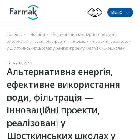
МЕНЮ
Головна
-
Новини
-
Альтернативна енергія, ефективне
використання води, фільтрація — інноваційні проекти, реалізовані
у Шосткинських школах у рамках проекту Фармак «Екошкола»
Жов 12, 2018
Альтернативна енергія,
ефективне використання
води, фільтрація —
інноваційні проекти,
реалізовані у
Шосткинських школах у