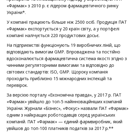
«Фармак» з 2010 р. є лідером фармацевтичного ринку
України*.
У компанії працюють більше ніж 2500 осіб. Продукція ПАТ
«Фармак» експортується у 20 країн світу, а у портфелі
компанії налічується 220 продуктових досьє.
На підприємстві функціонують 19 виробничих ліній, що
відповідають вимогам GMP. Впроваджена та постійно
вдосконалюється фармацевтична система якості згідно з
чинними регуляторними вимогами та відповідно до
світових стандартів: ISO, GMP. Щороку компанія
проходить приблизно 15 міжнародних інспекцій та
перевірок.
За версією порталу «Економічна правда», у 2017 р. ПАТ
«Фармак» увійшло до топ-5 найінноваційніших компаній
України. Журнали «Бізнес», «Фокус» назвали ПАТ «Фармак»
одним з найкращих роботодавців серед українських
компаній. ПАТ «Фармак» — єдиний фармвиробник, який
увійшов до топ-100 платників податків за 2017 р.**