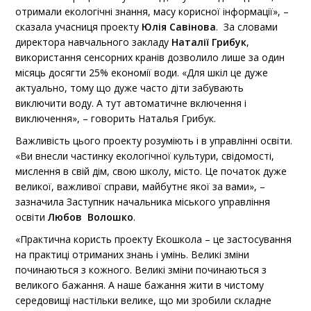
отримали екологічні знання, масу корисної інформації», –
сказала учасниця проекту
Юлія Савінова
. За словами
директора навчального закладу
Наталії Грибук
,
використання сенсорних кранів дозволило лише за один
місяць досягти 25% економії води. «Для шкіл це дуже
актуально, тому що дуже часто діти забувають
виключити воду. А тут автоматичне включення і
виключення», – говорить Наталья Грибук.
Важливість цього проекту розуміють і в управлінні освіти.
«Ви внесли частинку екологічної культури, свідомості,
мислення в свій дім, свою школу, місто. Це початок дуже
великої, важливої справи, майбутнє якої за вами», –
зазначила Заступник начальника міського управління
освіти
Любов Волошко
.
«Практична користь проекту Екошкола – це застосування
на практиці отриманих знань і умінь. Великі зміни
починаються з кожного. Великі зміни починаються з
великого бажання. А наше бажання жити в чистому
середовищі настільки велике, що ми зробили складне