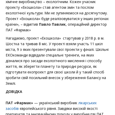
хімічне виробництво – екологічним. Кожен учасник
проекту «Екошкола» став агентом змін та послом
екологічної культури. Ми не зупиняємося на досягнутому.
Проект «Екошкола» буде реалізовуватися у інших регіонах
країни», – відмітив
Павло Павлик
, операційний директор
ПАТ «Фармак»
Нагадаємо, проект «Екошкола» стартував у 2018 р. в м.
Шостка та тривав 8 міс. У проекті взяли участь 11 шкіл
міста, 9 з яких презентували свої проекти у фіналі. Шкільні
ЕКОкоманди відвідали спеціальні тренінги, на яких
дізналися про засади екологічного мислення і способу
життя, як зберегти планету та природні ресурси, як
підготувати екопроект для своєї школи й у такий спосіб
зробити свій посильний внесок у збереження балансу на
Землі.
ДОВІДКА
ПАТ «Фармак»
— український виробник
лікарських
засобів
європейського рівня. Завдяки високій якості
препаратів та інноваційному підходу у виробництві ПАТ