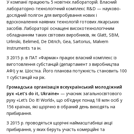
У компанії працюють 5 новітніх лабораторій. Власний
лабораторно-технологічний комплекс R&D — науково-
дослідний полігон для випробування нових і
вдосконалення наявних технологій готових лікарських
засобів. Лабораторії оснащені високотехнологічним
обладнанням таких світових виробників, як Glatt, SBM,
Urlinski, Belimed, De Ditrich, Gea, Sartorius, Malvern
Instruments та ін.
З 2015 р. в ПАТ «Фармак» працює власний комплекс із
виготовлення субстанцій (департамент з виробництва
АФІ) у м. Шостка. Його планова потужність становить 100
т субстанцій на рік.
Громадська організація всеукраїнський молодіжний
рух «Let’s do it, Ukraine»
— учасник загальносвітового
руху «Let’s Do It! World», що об’єднує понад 18 млн осіб у
156 країнах, які щорічно в обраний день виходять на
прибирання.
З 2015 р. проводяться щорічні наймасштабніші акції
прибирання, у яких беруть участь комерційні та