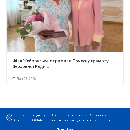
Філя Жебровська отримала Почесну грамоту
Верховної Ради...
Лип 23, 2026
Весь контент доступний за ліцензією
Creative Commons
Attribution 4.0 International license
, якщо не зазначено інше
Trust line