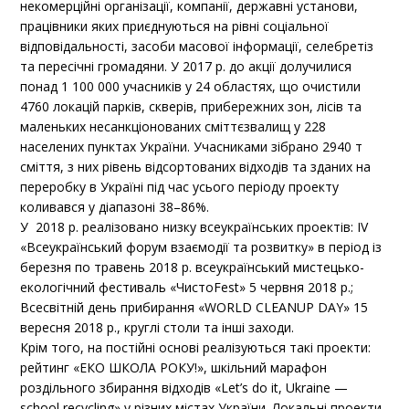
некомерційні організації, компанії, державні установи,
працівники яких приєднуються на рівні соціальної
відповідальності, засоби масової інформації, селебретіз
та пересічні громадяни. У 2017 р. до акції долучилися
понад 1 100 000 учасників у 24 областях, що очистили
4760 локацій парків, скверів, прибережних зон, лісів та
маленьких несанкціонованих сміттє­звалищ у 228
населених пунктах України. Учасниками зібрано 2940 т
сміття, з них рівень відсортованих відходів та зданих на
переробку в Україні під час усього періоду проекту
коливався у діапазоні 38–86%.
У 2018 р. реалізовано низку всеукраїнських проектів: IV
«Всеукраїнський форум взаємодії та розвитку» в період із
березня по травень 2018 р. всеукраїнський мистецько-
екологічний фестиваль «ЧистоFest» 5 червня 2018 р.;
Всесвітній день прибирання «WORLD CLEANUP DAY» 15
вересня 2018 р., круглі столи та інші заходи.
Крім того, на постійні основі реалізуються такі проекти:
рейтинг «ЕКО ШКОЛА РОКУ!», шкільний марафон
роздільного збирання відходів «Let’s do it, Ukraine —
school recycling» у різних містах України. Локальні проекти