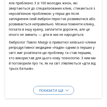
Але приблизно 3 зі 100 молодих жінок, які
звертаються до спеціалізованих клінік, стикаються з
нерозв’язною проблемою: у перші дні після
запліднення їхній ембріон перестає розвиватися або
розвивається неправильно. Можна поміняти клініку,
поїхати в іншу країну, заплатити дорожче, але це
нічого не змінить — діти в них не народяться.
Ембріолог Павло Мазур із приватної київської клініки
репродуктивної медицини «Надія» одним із перших у
світі зміг розв’язати цю проблему та став першим,
хто використав для цього нову технологію. З ним ми
й поговорили про те, як на світ з’являються «діти від
трьох батьків».
ПОКАЗАТИ ЩЕ