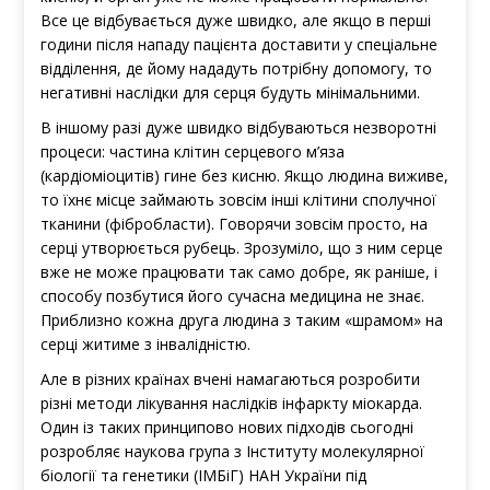
Все це відбувається дуже швидко, але якщо в перші
години після нападу пацієнта доставити у спеціальне
відділення, де йому нададуть потрібну допомогу, то
негативні наслідки для серця будуть мінімальними.
В іншому разі дуже швидко відбуваються незворотні
процеси: частина клітин серцевого м’яза
(кардіоміоцитів) гине без кисню. Якщо людина виживе,
то їхнє місце займають зовсім інші клітини сполучної
тканини (фібробласти). Говорячи зовсім просто, на
серці утворюється рубець. Зрозуміло, що з ним серце
вже не може працювати так само добре, як раніше, і
способу позбутися його сучасна медицина не знає.
Приблизно кожна друга людина з таким «шрамом» на
серці житиме з інвалідністю.
Але в різних країнах вчені намагаються розробити
різні методи лікування наслідків інфаркту міокарда.
Один із таких принципово нових підходів сьогодні
розробляє наукова група з Інституту молекулярної
біології та генетики (ІМБіГ) НАН України під