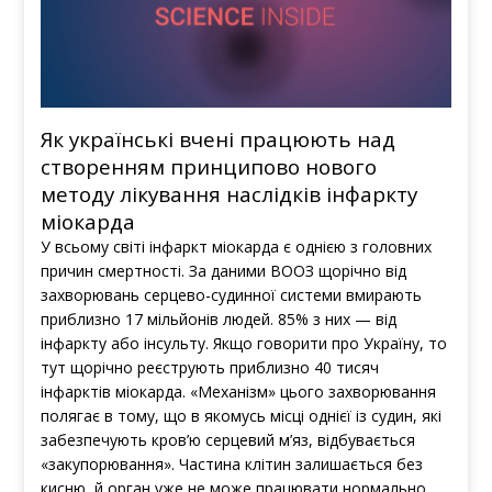
Як українські вчені працюють над
створенням принципово нового
методу лікування наслідків інфаркту
міокарда
У всьому світі інфаркт міокарда є однією з головних
причин смертності. За даними ВООЗ щорічно від
захворювань серцево-судинної системи вмирають
приблизно 17 мільйонів людей. 85% з них — від
інфаркту або інсульту. Якщо говорити про Україну, то
тут щорічно реєструють приблизно 40 тисяч
інфарктів міокарда. «Механізм» цього захворювання
полягає в тому, що в якомусь місці однієї із судин, які
забезпечують кров’ю серцевий м’яз, відбувається
«закупорювання». Частина клітин залишається без
кисню, й орган уже не може працювати нормально.